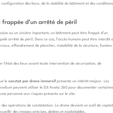
 configuration des lieux, de la stabilité du bâtiment et des condition
 frappée d’un arrêté de péril
sion ou un sinistre important, un bâtiment peut être frappé d’un
elé arrêté de péril. Dans ce cas, l’accès humain peut être interdit a
ériaux, effondrement de plancher, instabilité de la structure, fumées
er l’état des lieux avant toute intervention de sécurisation, de
ue le
constat par drone immersif
présente un intérêt majeur. Les
Lexelium peuvent utiliser le DJI Avata 360 pour documenter certaine
ne personne aux risques présents sur le site.
e des opérations de constatation. Le drone devient un outil de capta
ueillir des images précises, datées et exploitables.