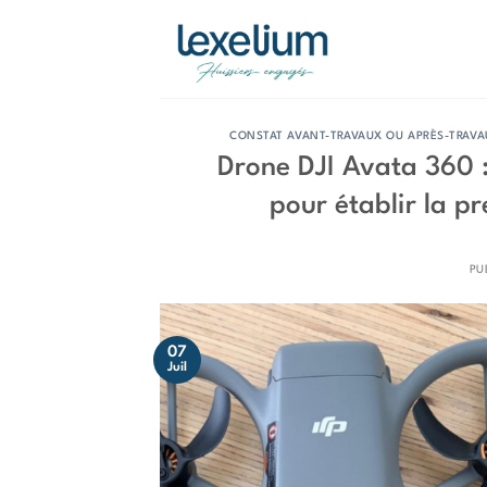
Passer
au
contenu
CONSTAT AVANT-TRAVAUX OU APRÈS-TRAV
Drone DJI Avata 360 :
pour établir la p
PU
07
Juil