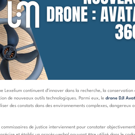
que Lexelium continuent d’innover dans la recherche, la conservation 
ition de nouveaux outils technologiques. Parmi eux, le
drone DJI Ava
aliser des constats dans des environnements complexes, dangereux 
s commissaires de justice interviennent pour constater objectivement
e précise et établir un procès-verbal pouvant être utilisé dans le cadr