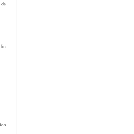
s de
fin
s
tion