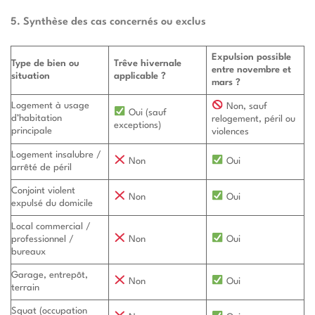
5. Synthèse des cas concernés ou exclus
Expulsion possible
Type de bien ou
Trêve hivernale
entre novembre et
situation
applicable ?
mars ?
Logement à usage
Non, sauf
Oui (sauf
d’habitation
relogement, péril ou
exceptions)
principale
violences
Logement insalubre /
Non
Oui
arrêté de péril
Conjoint violent
Non
Oui
expulsé du domicile
Local commercial /
Non
Oui
professionnel /
bureaux
Garage, entrepôt,
Non
Oui
terrain
Squat (occupation