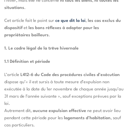
l’hiver, mais elle ne concerne
ni tous les biens
,
ni toutes les
situations
.
Cet article fait le point sur
ce que dit la loi
,
les cas exclus du
dispositif
et
les bons réflexes à adopter pour les
propriétaires bailleurs
.
1. Le cadre légal de la trêve hivernale
1.1 Définition et période
L’article
L412-6 du Code des procédures civiles d
’
exécution
dispose qu’« il est sursis à toute mesure d’expulsion non
exécutée à la date du 1er novembre de chaque année jusqu’au
31 mars de l’année suivante », sauf exceptions prévues par la
loi.
Autrement dit,
aucune expulsion effective
ne peut avoir lieu
pendant cette période pour les
logements d
’
habitation
, sauf
cas particuliers.